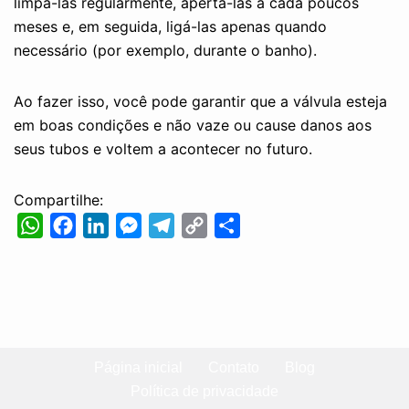
limpá-las regularmente, apertá-las a cada poucos
meses e, em seguida, ligá-las apenas quando
necessário (por exemplo, durante o banho).
Ao fazer isso, você pode garantir que a válvula esteja
em boas condições e não vaze ou cause danos aos
seus tubos e voltem a acontecer no futuro.
Compartilhe:
W
F
L
M
T
C
S
h
a
i
e
e
o
h
a
c
n
s
l
p
a
t
e
k
s
e
y
r
s
b
e
e
g
L
e
Página inicial
Contato
Blog
A
o
d
n
r
i
Política de privacidade
p
o
I
g
a
n